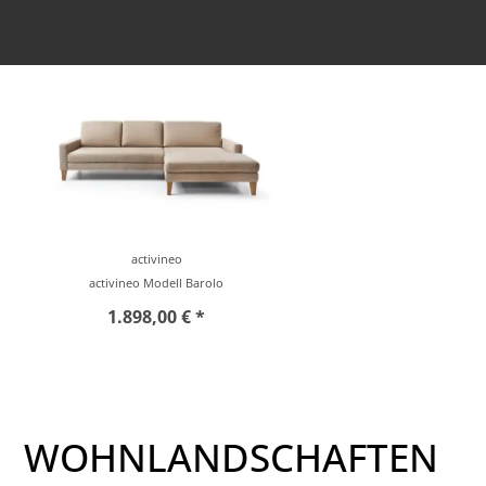
activineo
activineo Modell Barolo
1.898,00 € *
WOHNLANDSCHAFTEN