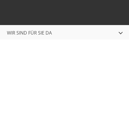
WIR SIND FÜR SIE DA
WOHNWELTEN
SERVICE
ÖFFNUNGSZEITEN
Finde mehr Inspiration: