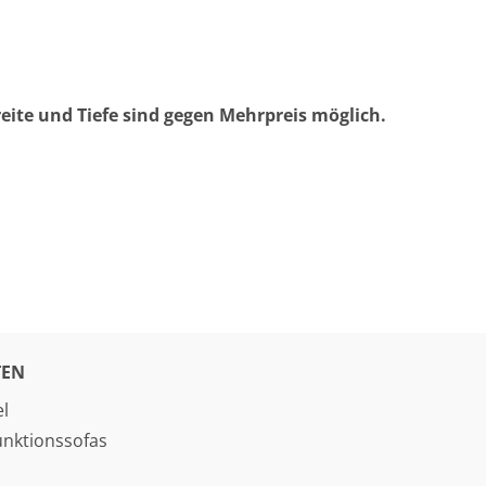
eite und Tiefe sind gegen Mehrpreis möglich.
EN
l
unktionssofas
o