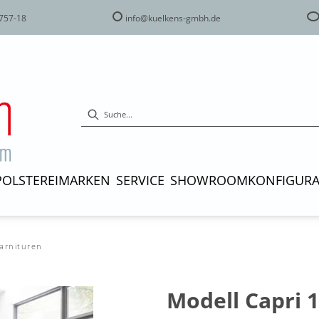
757-18
info@kuelkens-gmbh.de
POLSTEREI
MARKEN
SERVICE
SHOWROOM
KONFIGUR
garnituren
Modell Capri 1