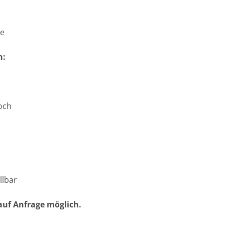
se
n:
och
llbar
uf Anfrage möglich.