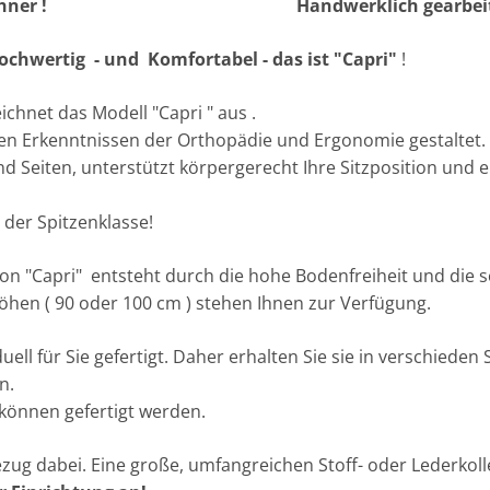
ls Hochlehner ! Handwerklich gearbeit
Hochwertig - und Komfortabel - das ist "Capri"
!
chnet das Modell "Capri " aus .
hen Erkenntnissen der Orthopädie und Ergonomie gestaltet.
und Seiten, unterstützt körpergerecht Ihre Sitzposition und e
.
der Spitzenklasse!
k von "Capri" entsteht durch die hohe Bodenfreiheit und di
hen ( 90 oder 100 cm ) stehen Ihnen zur Verfügung.
uell für Sie gefertigt. Daher erhalten Sie sie in verschieden 
n.
önnen gefertigt werden.
ezug dabei. Eine große, umfangreichen Stoff- oder Lederkoll