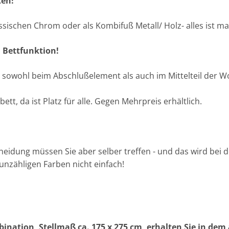
ten!
ssischen Chrom oder als Kombifuß Metall/ Holz- alles ist m
 Bettfunktion!
e sowohl beim Abschlußelement als auch im Mittelteil der 
t, da ist Platz für alle. Gegen Mehrpreis erhältlich.
cheidung müssen Sie aber selber treffen - und das wird bei 
 unzähligen Farben nicht einfach!
ination, Stellmaß ca. 175 x 275 cm, erhalten Sie in de