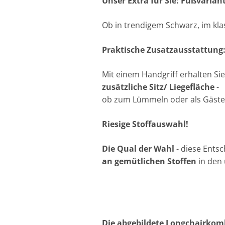
Unser Extra für Sie: Fußvarian
Ob in trendigem Schwarz, im kla
Praktische Zusatzausstattung:
Mit einem Handgriff erhalten Si
zusätzliche Sitz/ Liegefläche
-
ob zum Lümmeln oder als Gästebet
Riesige Stoffauswahl!
Die Qual der Wahl
- diese Ents
an gemütlichen Stoffen
in den
Die abgebildete Longchairkomb