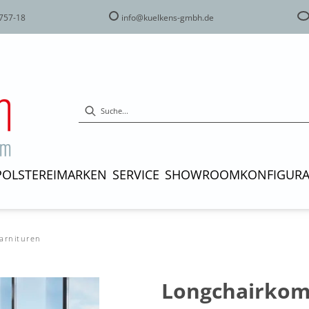
757-18
info@kuelkens-gmbh.de
POLSTEREI
MARKEN
SERVICE
SHOWROOM
KONFIGUR
garnituren
Longchairkom