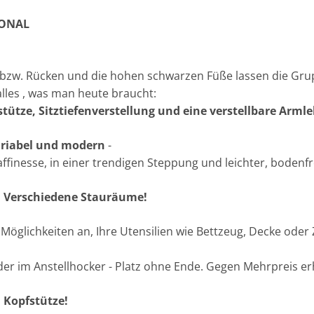
IONAL
, bzw. Rücken und die hohen schwarzen Füße lassen die Gr
lles , was man heute braucht:
tütze, Sitztiefenverstellung
und eine verstellbare Arml
ariabel und modern
-
affinesse, in einer trendigen Steppung und leichter, bodenfr
: Verschiedene Stauräume!
 Möglichkeiten an, Ihre Utensilien wie Bettzeug, Decke oder
r im Anstellhocker - Platz ohne Ende. Gegen Mehrpreis erh
 Kopfstütze!