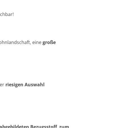
achbar!
Wohnlandschaft, eine
große
der
riesigen Auswahl
m abgebildeten Bezugsstoff zum