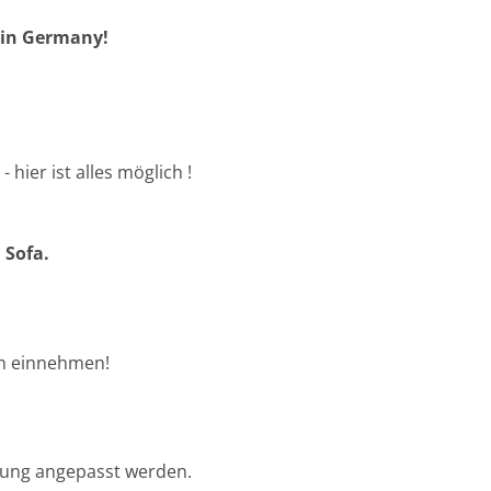
many!
n
- hier ist alles möglich !
 Sofa.
on einnehmen!
ltung angepasst werden.