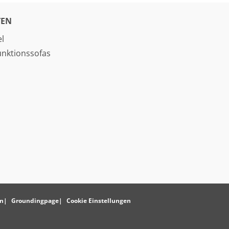
EN
l
unktionssofas
o
n
Groundingpage
Cookie Einstellungen