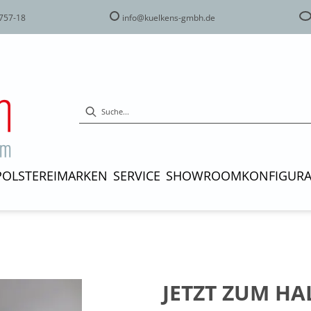
757-18
info@kuelkens-gmbh.de
POLSTEREI
MARKEN
SERVICE
SHOWROOM
KONFIGUR
JETZT ZUM HA