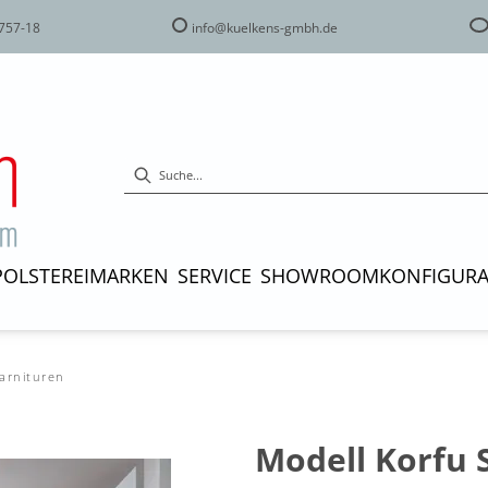
757-18
info@kuelkens-gmbh.de
POLSTEREI
MARKEN
SERVICE
SHOWROOM
KONFIGUR
garnituren
Modell Korfu S