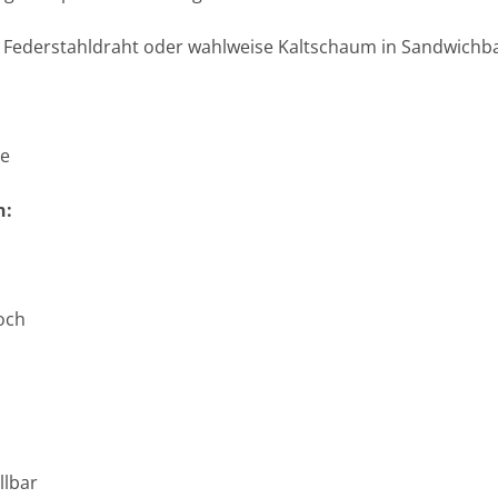
 Federstahldraht oder wahlweise Kaltschaum in Sandwichb
se
n:
och
llbar