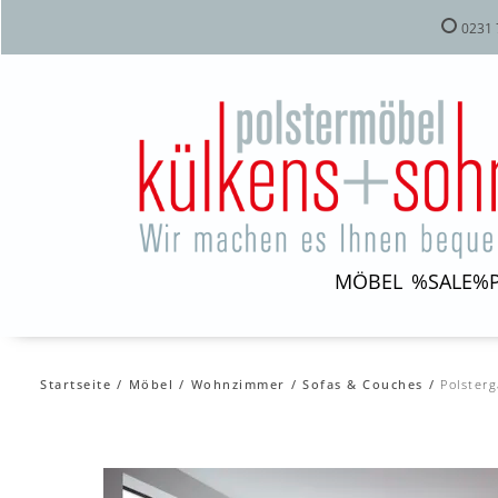
0231 
MÖBEL
%SALE%
Startseite
Möbel
Wohnzimmer
Sofas & Couches
Polster