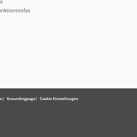
l
unktionssofas
o
n
Groundingpage
Cookie Einstellungen